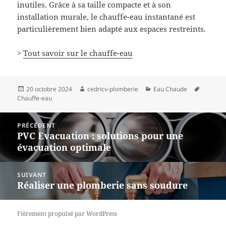
inutiles. Grâce à sa taille compacte et à son
installation murale, le chauffe-eau instantané est
particulièrement bien adapté aux espaces restreints.
>
Tout savoir sur le chauffe-eau
Publié
Auteur
Catégories
Mots-
20 octobre 2024
cedricv-plomberie
Eau Chaude
le
clés
Chauffe-eau
Navigation
PRÉCÉDENT
de
PVC Evacuation : solutions pour une
Article
l’article
évacuation optimale
précédent :
SUIVANT
Réaliser une plomberie sans soudure
Article
suivant :
Fièrement propulsé par WordPress