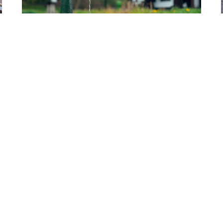
PLOMBERIE
Plomberie dans les zones
rurales
Vivre en milieu rural offre de nombreux
avantages : environnement préservé,
tranquillité, proximité avec la nature.
Pourtant, pour de nombreuses…
19 MIN READ
10 JUILLET 2025