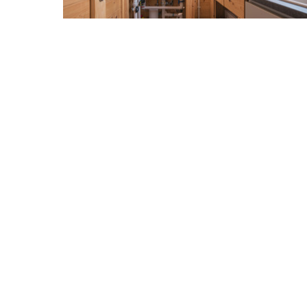
PLOMBERIE
Plomberie et tiny house : un
défi technique pour un mode
de vie alternatif
L’essor des tiny houses bouleverse nos
habitudes de construction et
d’aménagement, et la plomberie
n’échappe pas à cette révolution. Pour…
14 MIN READ
20 AOÛT 2025