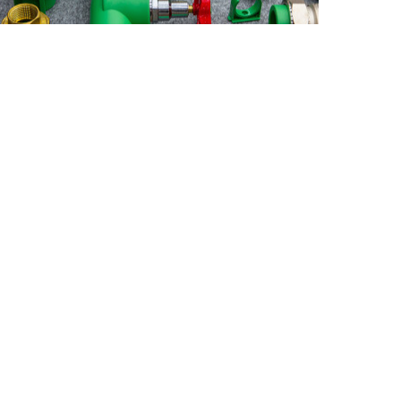
PLOMBERIE
Les tuyaux en polypropylène
(PPR)
Depuis plusieurs années, le monde de la
plomberie évolue rapidement sous
l’impulsion de nouveaux matériaux qui
offrent aux professionnels et…
20 MIN READ
30 JUIN 2025