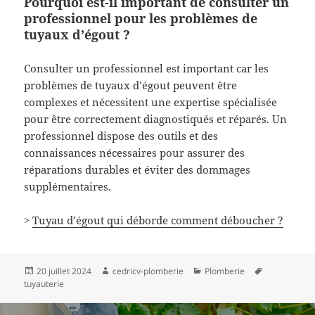
Pourquoi est-il important de consulter un
professionnel pour les problèmes de
tuyaux d’égout ?
Consulter un professionnel est important car les
problèmes de tuyaux d’égout peuvent être
complexes et nécessitent une expertise spécialisée
pour être correctement diagnostiqués et réparés. Un
professionnel dispose des outils et des
connaissances nécessaires pour assurer des
réparations durables et éviter des dommages
supplémentaires.
>
Tuyau d’égout qui déborde comment déboucher ?
Publié
Auteur
Catégories
Mots-
20 juillet 2024
cedricv-plomberie
Plomberie
le
clés
tuyauterie
Navigation