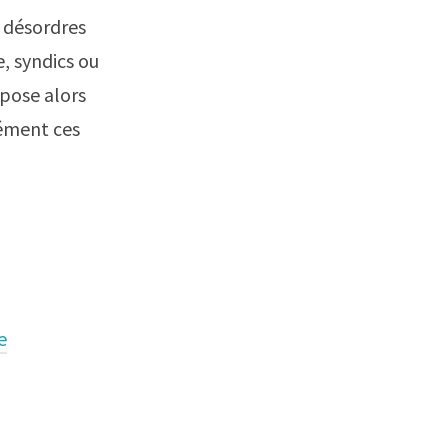
 désordres
e, syndics ou
mpose alors
ément ces
e