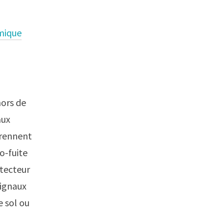
mique
hors de
aux
prennent
o-fuite
́tecteur
signaux
e sol ou