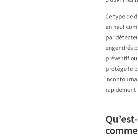
Ce type de d
en neuf comm
par détecte
engendrés pa
préventif ou 
protège le bâ
incontournab
rapidement 
Qu’est-
commen