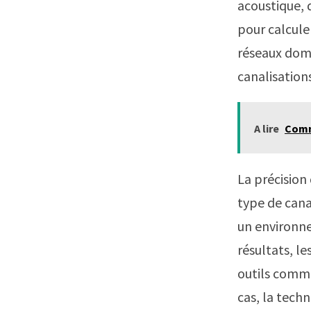
acoustique, 
pour calculer
réseaux dome
canalisations
A lire
Comme
La précision
type de cana
un environne
résultats, l
outils comme
cas, la techn