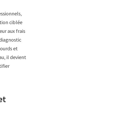
essionnels,
tion ciblée
ur aux frais
diagnostic
lourds et
u, il devient
ifier
et