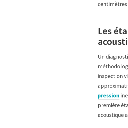
centimètres 
Les éta
acoust
Un diagnosti
méthodologie
inspection v
approximativ
pression
ine
première éta
acoustique a