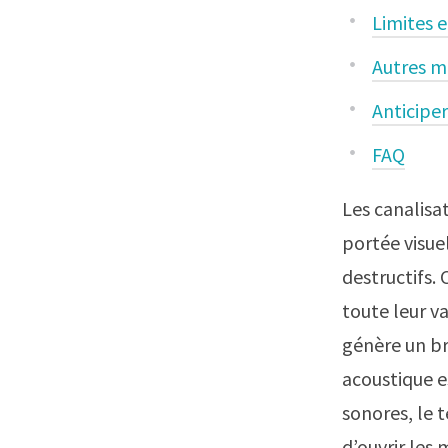
Limites e
Autres m
Anticiper
FAQ
Les canalisa
portée visue
destructifs.
toute leur v
génère un br
acoustique e
sonores, le t
d’ouvrir les 