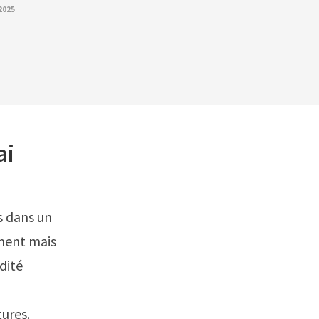
2025
ai
s dans un
ement mais
dité
ures.