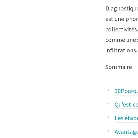
Diagnostiqu
est une prio
collectivités
comme une s
infiltrations.
Sommaire
30Pourqu
Qu’est-c
Les étape
Avantage