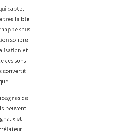
qui capte,
 très faible
’échappe sous
ation sonore
alisation et
te ces sons
s convertit
que.
ampagnes de
ils peuvent
ignaux et
rrélateur