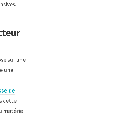
asives.
cteur
ose sur une
ue une
sse de
s cette
u matériel