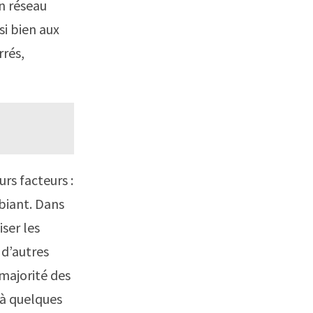
n réseau
si bien aux
rrés,
rs facteurs :
biant. Dans
ser les
 d’autres
majorité des
e à quelques