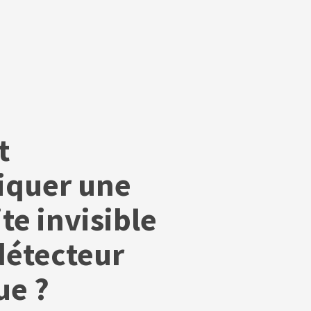
t
iquer une
te invisible
étecteur
ue ?