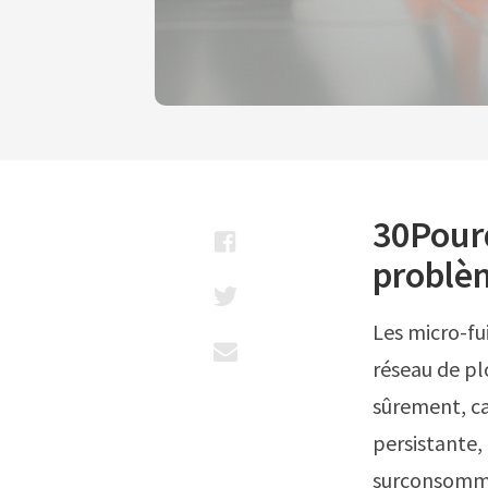
30Pourq
problè
Les micro-fu
réseau de pl
sûrement, ca
persistante, 
surconsommat