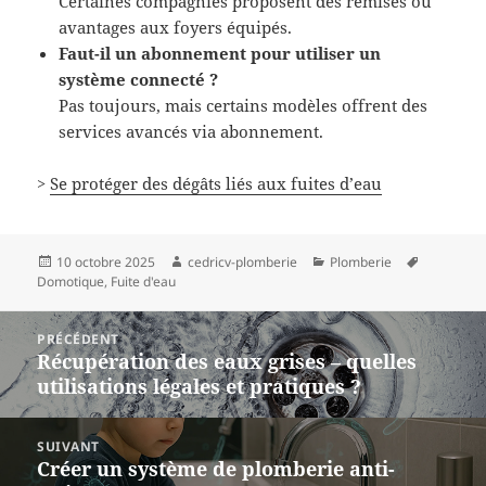
Certaines compagnies proposent des remises ou
avantages aux foyers équipés.
Faut-il un abonnement pour utiliser un
système connecté ?
Pas toujours, mais certains modèles offrent des
services avancés via abonnement.
>
Se protéger des dégâts liés aux fuites d’eau
Publié
Auteur
Catégories
Mots-
10 octobre 2025
cedricv-plomberie
Plomberie
le
clés
Domotique
,
Fuite d'eau
Navigation
PRÉCÉDENT
de
Récupération des eaux grises – quelles
Article
l’article
utilisations légales et pratiques ?
précédent :
SUIVANT
Créer un système de plomberie anti-
Article